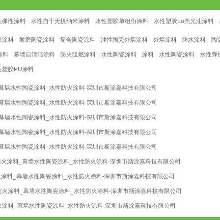
性弹性涂料
水性自干无机纳米涂料
水性塑胶单组份涂料
水性塑胶pu亮光油涂料
米涂料
耐磨陶瓷涂料
复合陶瓷涂料
油性陶瓷外墙涂料
外墙涂料
防水涂料
陶
涂料
幕墙自清洁涂料
防火阻燃涂料
水性陶瓷涂料
涂料
水性陶瓷涂料
水性弹
性塑胶PU涂料
_幕墙水性陶瓷涂料_水性防火涂料-深圳市斯涂嘉科技有限公司
_幕墙水性陶瓷涂料_水性防火涂料-深圳市斯涂嘉科技有限公司
_幕墙水性陶瓷涂料_水性防火涂料-深圳市斯涂嘉科技有限公司
_幕墙水性陶瓷涂料_水性防火涂料-深圳市斯涂嘉科技有限公司
_幕墙水性陶瓷涂料_水性防火涂料-深圳市斯涂嘉科技有限公司
防火涂料_幕墙水性陶瓷涂料_水性防火涂料-深圳市斯涂嘉科技有限公司
火涂料_幕墙水性陶瓷涂料_水性防火涂料-深圳市斯涂嘉科技有限公司
防火涂料_幕墙水性陶瓷涂料_水性防火涂料-深圳市斯涂嘉科技有限公司
火涂料_幕墙水性陶瓷涂料_水性防火涂料-深圳市斯涂嘉科技有限公司