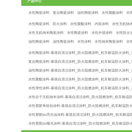
产品中心
水性陶瓷涂料
复合陶瓷涂料
油性陶瓷涂料
水性聚酯涂料
水
水性陶瓷涂料
防火涂料
水性聚酯涂料
内装涂料
水性无机纳
水性无机纳米陶瓷涂料
水性陶瓷涂料
水性外墙涂料
水性防火
油性陶瓷涂料
油性陶瓷涂料
水性涂料
水性纳米陶瓷涂料
水
水性陶瓷涂料-幕墙自清洁涂料_防火阻燃涂料_机车耐温防火涂料
复合陶瓷涂料-幕墙自清洁涂料_防火阻燃涂料_机车耐温防火涂料
油性陶瓷涂料-幕墙自清洁涂料_防火阻燃涂料_机车耐温防火涂料
水性聚酯涂料-幕墙自清洁涂料_防火阻燃涂料_机车耐温防火涂料
水性弹性涂料-幕墙自清洁涂料_防火阻燃涂料_机车耐温防火涂料
水性自干无机纳米涂料-幕墙自清洁涂料_防火阻燃涂料_机车耐温
水性塑胶单组份涂料-幕墙自清洁涂料_防火阻燃涂料_机车耐温防
水性塑胶pu亮光油涂料-幕墙自清洁涂料_防火阻燃涂料_机车耐温
水性塑胶pu哑光涂料-幕墙自清洁涂料_防火阻燃涂料_机车耐温防