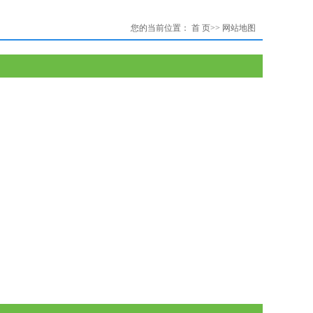
您的当前位置：
首 页
>> 网站地图