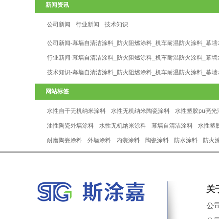
新闻资讯
公司新闻
行业新闻
技术知识
公司新闻-幕墙自清洁涂料_防火阻燃涂料_机车耐温防火涂料_幕
行业新闻-幕墙自清洁涂料_防火阻燃涂料_机车耐温防火涂料_幕
技术知识-幕墙自清洁涂料_防火阻燃涂料_机车耐温防火涂料_幕
网站标签
水性自干无机纳米涂料
水性无机纳米陶瓷涂料
水性塑胶pu亮光
油性陶瓷外墙涂料
水性无机纳米涂料
幕墙自清洁涂料
水性塑
耐磨陶瓷涂料
外墙涂料
内装涂料
陶瓷涂料
防水涂料
防火
关
公