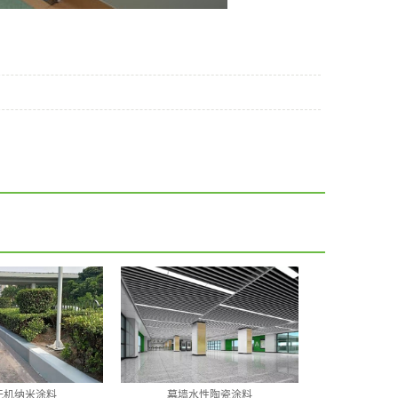
无机纳米涂料
幕墙水性陶瓷涂料