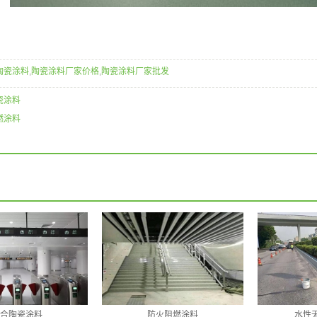
陶瓷涂料
,
陶瓷涂料厂家价格
,
陶瓷涂料厂家批发
瓷涂料
燃涂料
合陶瓷涂料
防火阻燃涂料
水性