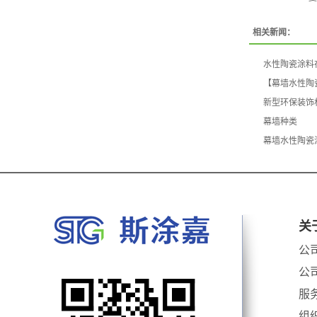
相关新闻：
水性陶瓷涂料
【幕墙水性陶
新型环保装饰材
幕墙种类
幕墙水性陶瓷
关
公
公
服
组