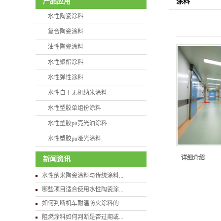
产品应用
涂料
水性陶瓷涂料
复合陶瓷涂料
油性陶瓷涂料
水性聚酯涂料
水性弹性涂料
水性自干无机纳米涂料
水性塑胶单组份涂料
水性塑胶pu亮光油涂料
水性塑胶pu哑光涂料
详细介绍
新闻资讯
水性纳米陶瓷涂料与传统涂料...
哪些项目适合使用水性陶瓷涂...
如何判断机车耐温防火涂料的...
阻燃涂料如何判断是否过期或...