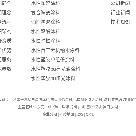
司简介
水性陶瓷涂料
公司新闻
司理念
复合陶瓷涂料
行业新闻
务流程
油性陶瓷涂料
技术知识
织架构
水性聚酯涂料
誉资质
水性弹性涂料
争优势
水性自干无机纳米涂料
后服务
水性塑胶单组份涂料
术参数
水性塑胶pu亮光油涂料
水性塑胶pu哑光涂料
技有限公司 专业从事于
幕墙自清洁涂料
,
防火阻燃涂料
,
机车耐温防火涂料
, 欢迎来电咨询!
粤IC
主营区域：
东莞
中山
佛山
珠海
龙岗
广州
惠州
深圳
福田
罗湖
企业分站
|
网站地图
|
RSS
|
XML