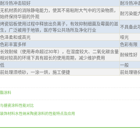
耐冷热冲击较好
耐冷热冲
无机材质的消除静电能力，使其不易粘附大气中的污染物质，
耐污染能
始终保持华丽的外观
烤瓷铝板使用过程中释放出负离子，有效抑制细菌及霉菌的滋
不具备此
生，广泛被用于地铁，医疗等公共场所及净化行业
色泽柔和或高光
哑光
色彩丰富多样
色彩有限
长效耐候（使用寿命超过30年），在湿度较大、二氧化碳含量
耐候性好
相对较高的环境下具有超长的使用周期，减少维护费用
低
一般
前处理须喷砂，一涂一烘，施工便捷
前处理铬
酯涂料
与搪瓷涂料性能对比
装饰材料水性纳米陶瓷涂料的性能特点及应用