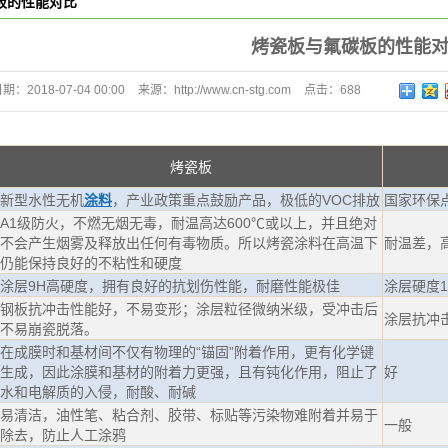
板的性能对比
水性塑胶pu哑光涂料
烤瓷板与氟碳板的性能
日期：
2018-07-04 00:00
来源：
http://www.cn-stg.com
点击：
688
烤瓷板
新型水性无机
涂料
，产业政策重点鼓励产品，极低的VOC排放
国家环保
A1级防火，不燃无烟无毒，耐温高达600℃或以上，并且绝对
不会产生烟雾及释放出任何有毒物质。所以烤瓷涂料在高温下
耐温差，
仍能保持良好的不粘性和硬度
涂层9H高硬度，拥有良好的抗划伤性能，耐磨性能极佳
涂层硬度1
钢板抗冲击性能好，不易变形；涂层粒径微纳米级，受冲击后
涂层抗冲
不易崩瓷脱落。
在成膜时和基材间不仅有物理的“锚固”附着作用，更有化学键
生成，因此涂膜和基材的附着力更强，且有钝化作用，阻止了
好
水和电解质的入侵，耐酸、耐碱
易清洁，油性笔、粘合剂、胶带、标贴等污染物难附着并易于
一般
除去，防止人工涂鸦