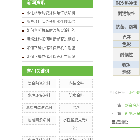
新闻资讯
耐冷热冲击
水性纳米陶瓷涂料与传统涂料...
耐污染性
哪些项目适合使用水性陶瓷涂...
抗菌、防霉
如何判断机车耐温防火涂料的...
光泽
阻燃涂料如何判断是否过期或...
色彩
如何正确存储和保养机车耐温...
耐候性
如何正确存储和保养机车耐温...
能耗
热门关键词
涂装
复合陶瓷涂料
内装涂料
相关标签：
水性聚
水性环保涂料
防水涂料
上一篇：
烤瓷涂料
幕墙自清洁涂料
涂料
下一篇：
新型环保
耐磨陶瓷涂料
水性塑胶亮光油
最近浏览：
涂...