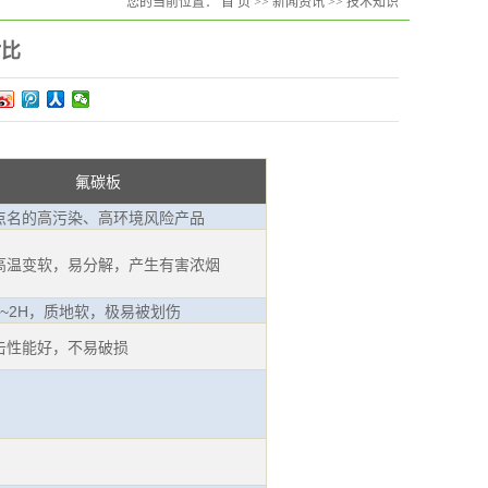
您的当前位置：
首 页
>>
新闻资讯
>>
技术知识
对比
氟碳板
点名的高污染、高环境风险产品
高温变软，易分解，产生有害浓烟
~2H，质地软，极易被划伤
击性能好，不易破损