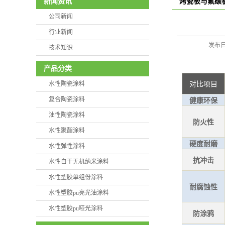
新闻资讯
烤瓷板与氟碳
公司新闻
行业新闻
发布
技术知识
产品分类
对比项目
水性陶瓷涂料
复合陶瓷涂料
健康环保
油性陶瓷涂料
防火性
水性聚酯涂料
硬度耐磨
水性弹性涂料
抗冲击
水性自干无机纳米涂料
水性塑胶单组份涂料
耐腐蚀性
水性塑胶pu亮光油涂料
水性塑胶pu哑光涂料
防涂鸦