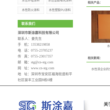
水性外墙涂料
水性塑胶哑光涂料
相关产品：
水性防火涂料
水性塑胶PU涂料
联系我们
深圳市斯涂嘉科技有限公司
联系人：姜先生
手 机：
13538219858
水
电 话：0755-23705237
传 真：0755-23017357
相关新闻：
邮 箱：stg@cn-stg.com
网 址：www.cn-stg.com
水性漆企业的
地 址：
深圳市宝安区福海街道和平
社区骏丰工业园B栋6楼
关