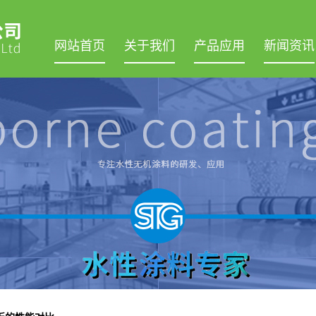
网站首页
关于我们
产品应用
新闻资讯
公司简介
水性陶瓷涂料
公司新闻
公司理念
复合陶瓷涂料
行业新闻
服务流程
油性陶瓷涂料
技术知识
组织架构
水性聚酯涂料
荣誉资质
水性弹性涂料
竞争优势
水性自干无机纳米涂料
售后服务
水性塑胶单组份涂料
技术参数
水性塑胶pu亮光油涂料