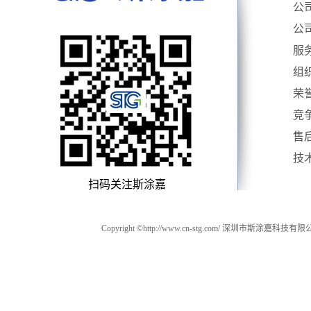
公
公
服
组
荣
竞
售
技
扫码关注斯涂嘉
Copyright ©http://www.cn-stg.com/ 深圳市斯涂嘉科